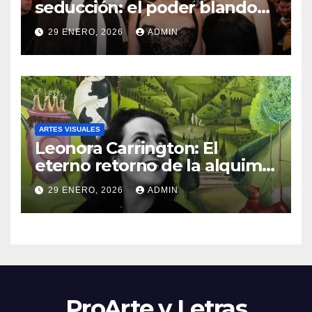
seducción: el poder blando
como el nuevo lenguaje del
29 ENERO, 2026
ADMIN
mundo
ARTES VISUALES
Leonora Carrington: El
eterno retorno de la alquimia
a la capital mexicana
29 ENERO, 2026
ADMIN
ProArte y Letras