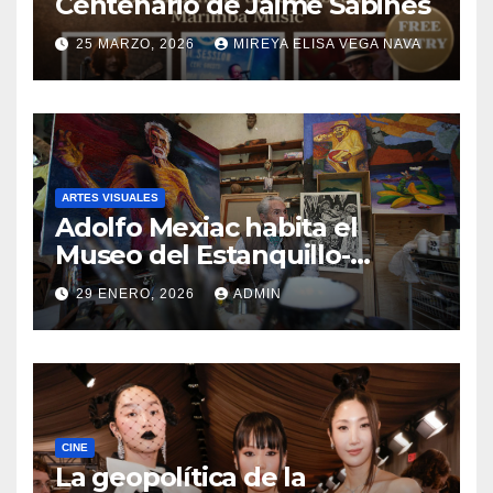
Centenario de Jaime Sabines
25 MARZO, 2026
MIREYA ELISA VEGA NAVA
ARTES VISUALES
Adolfo Mexiac habita el
Museo del Estanquillo-
Colecciones Carlos Monsiváis
29 ENERO, 2026
ADMIN
CINE
La geopolítica de la