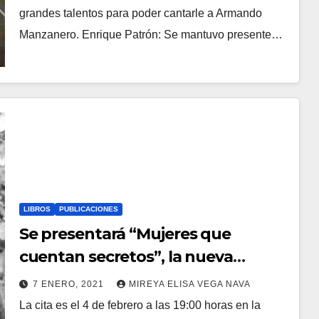
grandes talentos para poder cantarle a Armando
Manzanero. Enrique Patrón: Se mantuvo presente…
LIBROS
PUBLICACIONES
Se presentará “Mujeres que
cuentan secretos”, la nueva
antología en la que participa Ligia
7 ENERO, 2021
MIREYA ELISA VEGA NAVA
Urroz
La cita es el 4 de febrero a las 19:00 horas en la