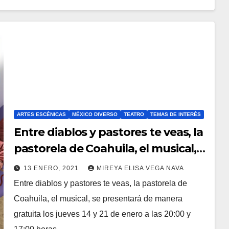
ARTES ESCÉNICAS
MÉXICO DIVERSO
TEATRO
TEMAS DE INTERÉS
Entre diablos y pastores te veas, la
pastorela de Coahuila, el musical,
se presentará de manera gratuita
13 ENERO, 2021
MIREYA ELISA VEGA NAVA
desde Saltillo
Entre diablos y pastores te veas, la pastorela de
Coahuila, el musical, se presentará de manera
gratuita los jueves 14 y 21 de enero a las 20:00 y