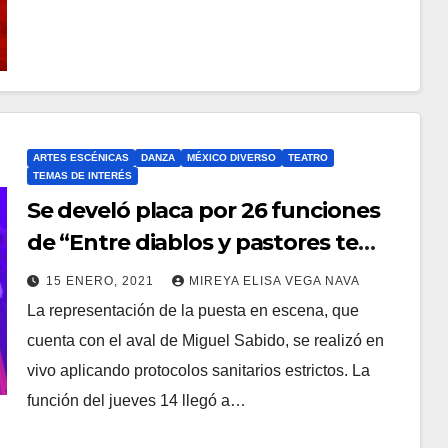
ARTES ESCÉNICAS
DANZA
MÉXICO DIVERSO
TEATRO
TEMAS DE INTERÉS
Se develó placa por 26 funciones
de “Entre diablos y pastores te
veas, la pastorela de Coahuila, el
15 ENERO, 2021
MIREYA ELISA VEGA NAVA
musical”, que reunieron a 27, 600
La representación de la puesta en escena, que
espectadores
cuenta con el aval de Miguel Sabido, se realizó en
vivo aplicando protocolos sanitarios estrictos. La
función del jueves 14 llegó a…