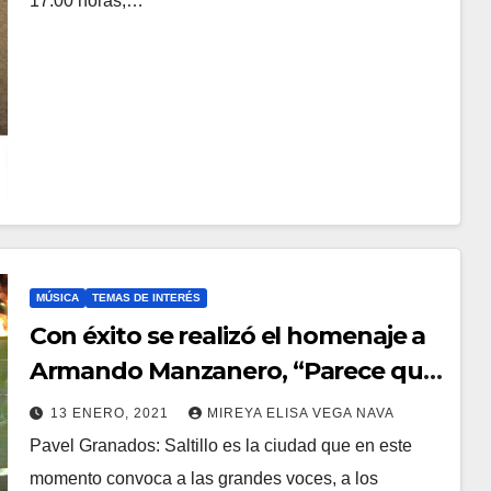
17:00 horas,…
MÚSICA
TEMAS DE INTERÉS
Con éxito se realizó el homenaje a
Armando Manzanero, “Parece que
fue ayer” de Saltillo para México
13 ENERO, 2021
MIREYA ELISA VEGA NAVA
Pavel Granados: Saltillo es la ciudad que en este
momento convoca a las grandes voces, a los