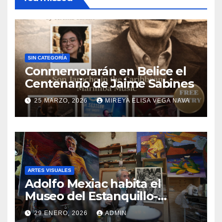
SIN CATEGORÍA
Conmemorarán en Belice el
Centenario de Jaime Sabines
25 MARZO, 2026
MIREYA ELISA VEGA NAVA
ARTES VISUALES
Adolfo Mexiac habita el
Museo del Estanquillo-
Colecciones Carlos Monsiváis
29 ENERO, 2026
ADMIN