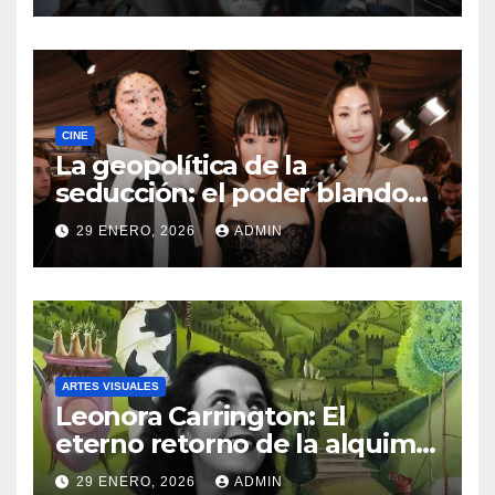
CINE
La geopolítica de la
seducción: el poder blando
como el nuevo lenguaje del
29 ENERO, 2026
ADMIN
mundo
ARTES VISUALES
Leonora Carrington: El
eterno retorno de la alquimia
a la capital mexicana
29 ENERO, 2026
ADMIN