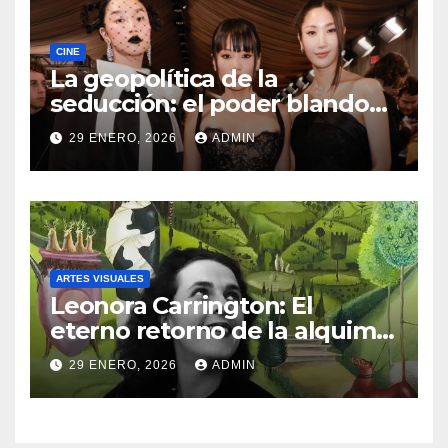
CINE
La geopolítica de la
seducción: el poder blando
como el nuevo lenguaje del
29 ENERO, 2026
ADMIN
mundo
ARTES VISUALES
Leonora Carrington: El
eterno retorno de la alquimia
a la capital mexicana
29 ENERO, 2026
ADMIN