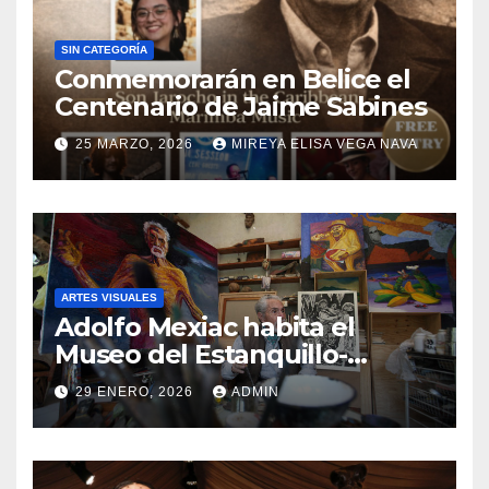
SIN CATEGORÍA
Conmemorarán en Belice el
Centenario de Jaime Sabines
25 MARZO, 2026
MIREYA ELISA VEGA NAVA
ARTES VISUALES
Adolfo Mexiac habita el
Museo del Estanquillo-
Colecciones Carlos Monsiváis
29 ENERO, 2026
ADMIN