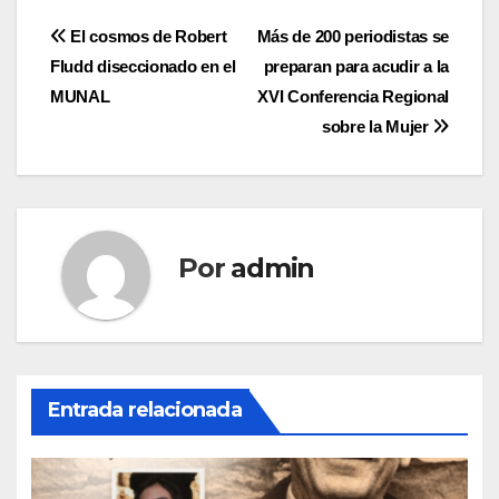
Navegación
El cosmos de Robert
Más de 200 periodistas se
Fludd diseccionado en el
preparan para acudir a la
de
MUNAL
XVI Conferencia Regional
entradas
sobre la Mujer
Por
admin
Entrada relacionada