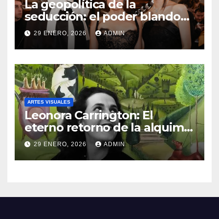
La geopolítica de la
seducción: el poder blando
como el nuevo lenguaje del
29 ENERO, 2026
ADMIN
mundo
ARTES VISUALES
Leonora Carrington: El
eterno retorno de la alquimia
a la capital mexicana
29 ENERO, 2026
ADMIN