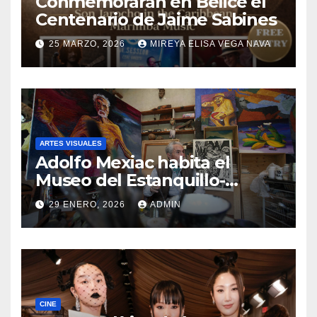
Conmemorarán en Belice el
Centenario de Jaime Sabines
25 MARZO, 2026
MIREYA ELISA VEGA NAVA
ARTES VISUALES
Adolfo Mexiac habita el
Museo del Estanquillo-
Colecciones Carlos Monsiváis
29 ENERO, 2026
ADMIN
CINE