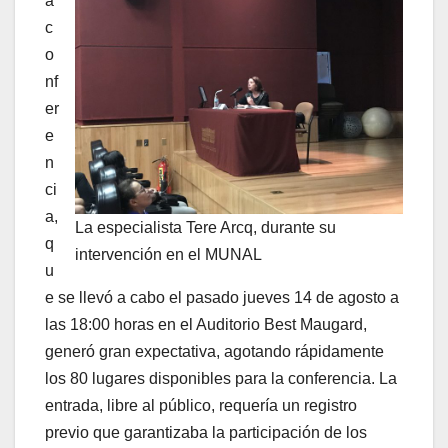
a
c
o
nf
er
e
n
ci
a,
La especialista Tere Arcq, durante su
q
intervención en el MUNAL
u
e se llevó a cabo el pasado jueves 14 de agosto a
las 18:00 horas en el Auditorio Best Maugard,
generó gran expectativa, agotando rápidamente
los 80 lugares disponibles para la conferencia. La
entrada, libre al público, requería un registro
previo que garantizaba la participación de los