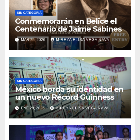
SIN CATEGORÍA
Conmemorarán en Belice el
Centenario de Jaime Sabines
MAR 25, 2026
MIREYA ELISA VEGA NAVA
SIN CATEGORÍA
México borda su identidad en
un nuevo Récord Guinness
ENE 29, 2026
MIREYA ELISA VEGA NAVA