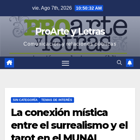
Saltar
vie. Ago 7th, 2026
10:50:33 AM
al
contenido
ProArte y Letras
Comunicación y relaciones públicas
SIN CATEGORÍA
TEMAS DE INTERÉS
La conexión mística
entre el surrealismo y el
tarot en el MUNAL